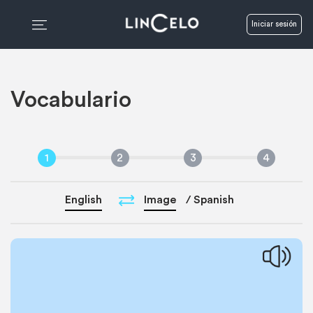
Iniciar sesión
Vocabulario
1
2
3
4
English
Image
/
Spanish