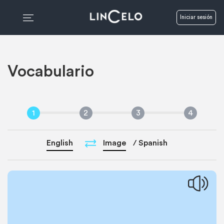
Iniciar sesión
Vocabulario
1
2
3
4
English
Image
/
Spanish